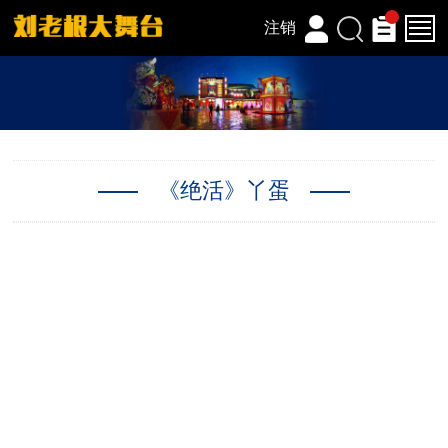
注销
《绝活》丫蛋