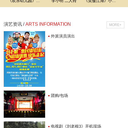
《欢乐幼儿园》霍云龙
李小明 二人转
《笑傲江湖》小超越
演艺资讯 /
ARTS INFORMATION
MORE+
外派演员演出
团购/包场
电视剧《刘老根3》开机现场