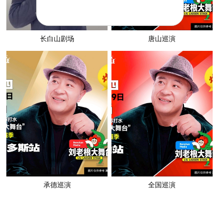
长白山剧场
唐山巡演
承德巡演
全国巡演