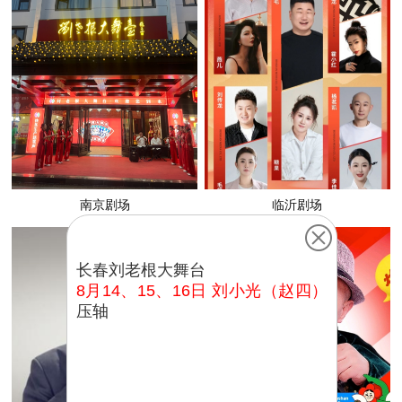
南京剧场
临沂剧场
长春刘老根大舞台
8月14、15、16日 刘小光（赵四）
压轴