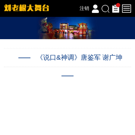
注销
《说口&神调》唐鉴军 谢广坤