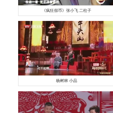
《疯狂假币》张小飞 二柱子
杨树林 小品