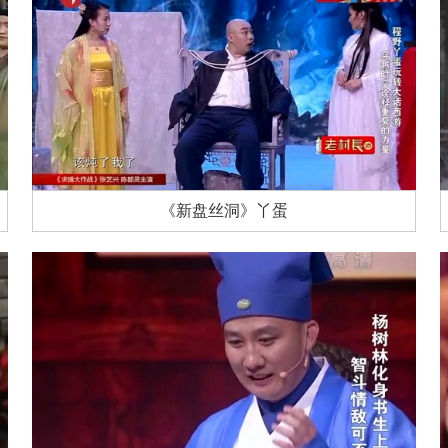
《新盘丝洞》丫蛋