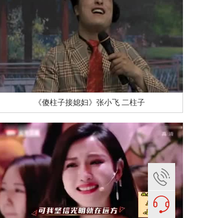
《傻柱子接媳妇》张小飞 二柱子