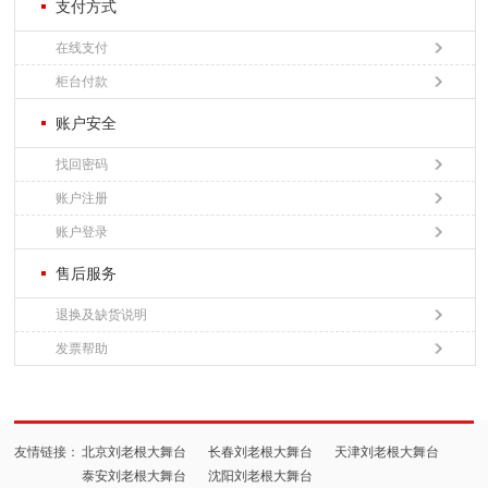
支付方式
在线支付
柜台付款
账户安全
找回密码
账户注册
账户登录
售后服务
退换及缺货说明
发票帮助
友情链接：
北京刘老根大舞台
长春刘老根大舞台
天津刘老根大舞台
泰安刘老根大舞台
沈阳刘老根大舞台