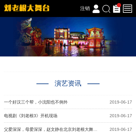
注销
演艺资讯
一个好汉三个帮，小沈阳也不例外
2019-06-17
电视剧《刘老根3》开机现场
2019-06-17
父爱深深，母爱深深，赵文静在北京刘老根大舞台户外直播中，演唱2019催泪歌曲《万爱千恩》，感动现场观众
2019-06-17