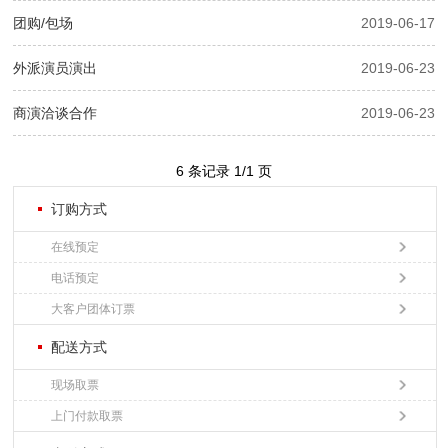
团购/包场
2019-06-17
外派演员演出
2019-06-23
商演洽谈合作
2019-06-23
6 条记录 1/1 页
订购方式
在线预定
电话预定
大客户团体订票
配送方式
现场取票
上门付款取票